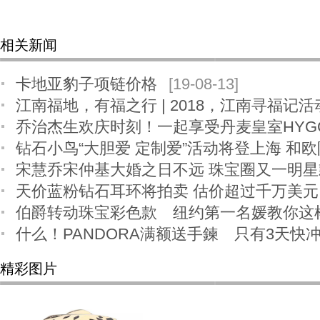
相关新闻
卡地亚豹子项链价格
[19-08-13]
江南福地，有福之行 | 2018，江南寻福记
乔治杰生欢庆时刻！一起享受丹麦皇室HYG
08]
钻石小鸟“大胆爱 定制爱”活动将登上海 和
宋慧乔宋仲基大婚之日不远 珠宝圈又一明
[17-08-18]
天价蓝粉钻石耳环将拍卖 估价超过千万美元
[17-07-17]
伯爵转动珠宝彩色款 纽约第一名媛教你这
什么！PANDORA满额送手鍊 只有3天快
精彩图片