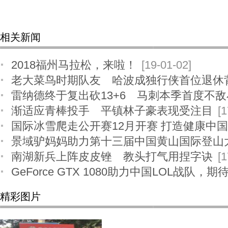
相关新闻
2018福州马拉松，来啦！
[19-01-02]
老大菜鸟时期队友 哈波成独行侠首位退休
雷纳德终于复出砍13+6 马刺本季首度不
渐适应青棒投手 平镇林子豪表现受注目
[1
国际冰雪爬走公开赛12月开赛 打造健康中
景域驴妈妈助力第十三届中国黄山国际登山
28]
南湖新兵上阵皮皮锉 教头打气用捏字诀
[1
GeForce GTX 1080助力中国LOL战队，
27]
精彩图片