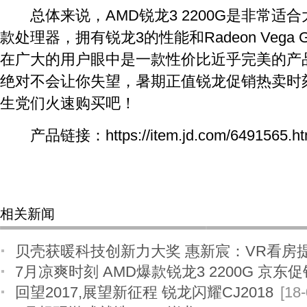
总体来说，AMD锐龙3 2200G是非常适
款处理器，拥有锐龙3的性能和Radeon Vega Gr
在广大的用户眼中是一款性价比近乎完美的产品
绝对不会让你失望，暑期正值锐龙促销热卖时
生党们火速购买吧！
产品链接：https://item.jd.com/6491565.ht
相关新闻
贝壳获暖科技创新力大奖 惠新宸：VR看房提
7月凉爽时刻 AMD爆款锐龙3 2200G 京东
倍
[18-07-24]
回望2017,展望新征程 锐龙闪耀CJ2018
[18